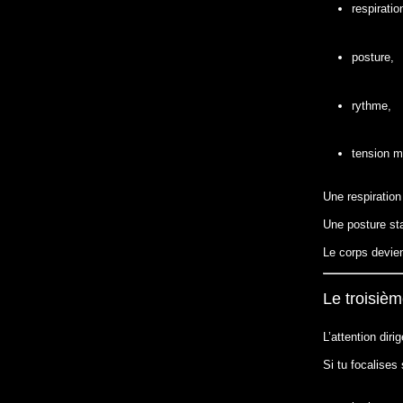
respiratio
posture,
rythme,
tension m
Une respiration 
Une posture st
Le corps devien
Le troisièm
L’attention dirig
Si tu focalises 