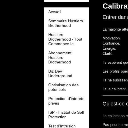
Calibra
Accueil
Entrer dan
Sommaire Hustlers
Brotherhood
La majorité att
Hustlers
Motivation.
Brotherhood - Tout
Confiance.
Commence Ici
Énergie.
Abonnement
Clarté.
Hustlers
Brotherhood
Ils espèrent que
Biz Dev
Les profils opé
Underground
Ils ne subissent
Optimisation des
Ils le calibrent.
potentiels
Protection d'interets
privés
Qu’est-ce q
ISP - Institut de Self
La calibration 
Protection
Pas pour se men
Test d'Intrusion