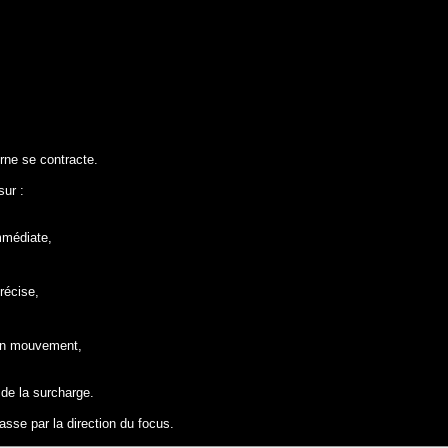
rne se contracte.
sur :
immédiate,
récise,
in mouvement,
 de la surcharge.
passe par la direction du focus.