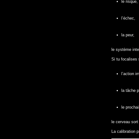
le risque,
l’échec,
la peur,
le système inte
Si tu focalises 
l’action 
la tâche p
le procha
le cerveau sort
La calibration 