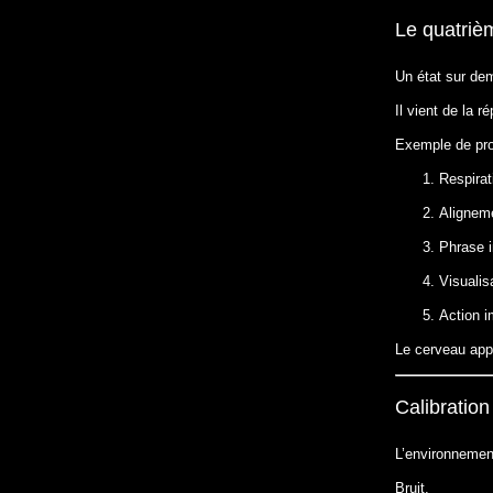
Le quatrièm
Un état sur de
Il vient de la ré
Exemple de pro
Respirat
Aligneme
Phrase i
Visualis
Action 
Le cerveau appr
Calibratio
L’environnement
Bruit.