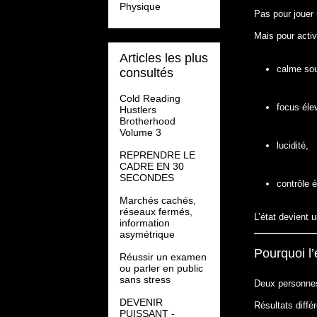
Physique
Pas pour jouer 
Mais pour activ
Articles les plus
calme sou
consultés
Cold Reading
focus éle
Hustlers
Brotherhood
Volume 3
lucidité,
REPRENDRE LE
CADRE EN 30
SECONDES
contrôle 
Marchés cachés,
réseaux fermés,
L’état devient u
information
asymétrique
Pourquoi l’
Réussir un examen
ou parler en public
sans stress
Deux personnes
DEVENIR
Résultats différ
PUISSANT -