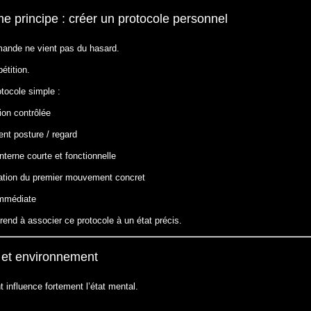
e principe : créer un protocole personnel
mande ne vient pas du hasard.
pétition.
tocole simple :
ion contrôlée
nt posture / regard
nterne courte et fonctionnelle
ation du premier mouvement concret
immédiate
end à associer ce protocole à un état précis.
n et environnement
 influence fortement l’état mental.