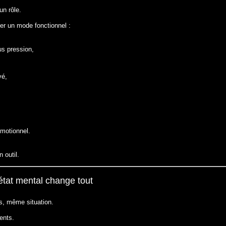
un rôle.
er un mode fonctionnel :
s pression,
vé,
émotionnel.
n outil.
état mental change tout
, même situation.
ents.