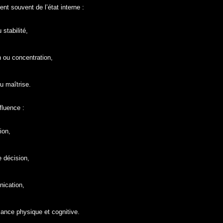
ent souvent de l’état interne :
 stabilité,
n ou concentration,
u maîtrise.
fluence :
ion,
e décision,
ication,
mance physique et cognitive.