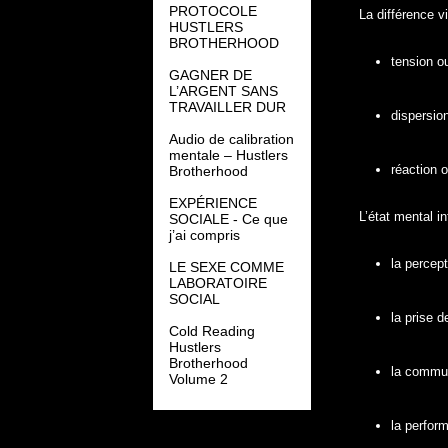
PROTOCOLE
La différence vi
HUSTLERS
BROTHERHOOD
tension ou
GAGNER DE
L’ARGENT SANS
TRAVAILLER DUR
dispersio
Audio de calibration
mentale – Hustlers
réaction o
Brotherhood
EXPÉRIENCE
L’état mental in
SOCIALE - Ce que
j’ai compris
la percept
LE SEXE COMME
LABORATOIRE
SOCIAL
la prise d
Cold Reading
Hustlers
Brotherhood
la commun
Volume 2
la perfor