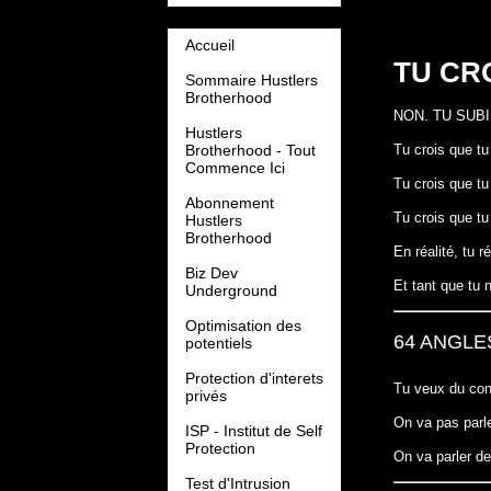
Accueil
TU CR
Sommaire Hustlers
Brotherhood
NON. TU SUB
Hustlers
Brotherhood - Tout
Tu crois que tu 
Commence Ici
Tu crois que tu
Abonnement
Tu crois que t
Hustlers
Brotherhood
En réalité, tu 
Biz Dev
Et tant que tu 
Underground
Optimisation des
64 ANGLE
potentiels
Protection d'interets
Tu veux du con
privés
On va pas parle
ISP - Institut de Self
Protection
On va parler de
Test d'Intrusion