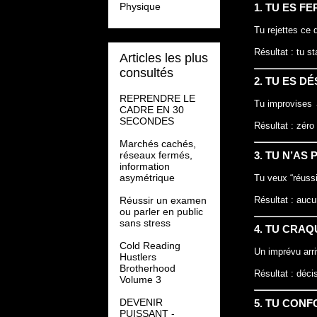
Physique
1. TU ES F
Tu rejettes ce 
Résultat : tu s
Articles les plus
consultés
2. TU ES D
REPRENDRE LE
Tu improvises 
CADRE EN 30
SECONDES
Résultat : zéro 
Marchés cachés,
réseaux fermés,
3. TU N’AS
information
asymétrique
Tu veux “réuss
Réussir un examen
Résultat : aucu
ou parler en public
sans stress
4. TU CRA
Cold Reading
Un imprévu arr
Hustlers
Brotherhood
Résultat : décis
Volume 3
DEVENIR
5. TU CONF
PUISSANT -