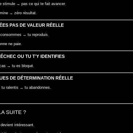
te stimule → pas ce qui te fait avancer.
mine → zéro résultat.
RÉES PAS DE VALEUR RÉELLE
 consommes → tu reproduis.
onne ne paie.
L’ÉCHEC OU TU T’Y IDENTIFIES
cas → tu es bloqué.
QUES DE DÉTERMINATION RÉELLE
tu ralentis → tu abandonnes.
A SUITE ?
 devient intéressant.