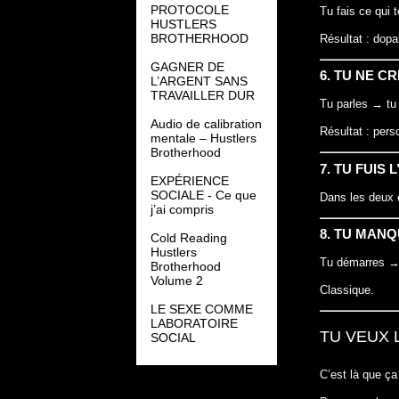
PROTOCOLE
Tu fais ce qui 
HUSTLERS
BROTHERHOOD
Résultat : dopa
GAGNER DE
6. TU NE C
L’ARGENT SANS
TRAVAILLER DUR
Tu parles → tu
Audio de calibration
Résultat : pers
mentale – Hustlers
Brotherhood
7. TU FUIS 
EXPÉRIENCE
SOCIALE - Ce que
Dans les deux 
j’ai compris
8. TU MAN
Cold Reading
Hustlers
Tu démarres → 
Brotherhood
Volume 2
Classique.
LE SEXE COMME
LABORATOIRE
TU VEUX L
SOCIAL
C’est là que ça