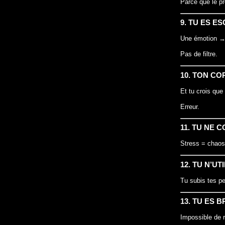
Parce que le p
9. TU ES E
Une émotion → 
Pas de filtre.
10. TON CO
Et tu crois que
Erreur.
11. TU NE 
Stress = chaos
12. TU N’U
Tu subis tes pe
13. TU ES 
Impossible de r