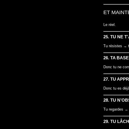
ET MAINT
Le réel.
25. TU NE 
Tu résistes → 
26. TA BAS
Donc tu ne com
27. TU AP
Donc tu es déjà
28. TU N’O
Tu regardes → 
29. TU LÂC