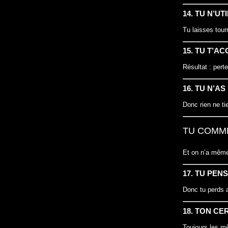
14. TU N’U
Tu laisses tou
15. TU T’A
Résultat : pert
16. TU N’AS
Donc rien ne tie
TU COMME
Et on n’a même 
17. TU PEN
Donc tu perds 
18. TON C
Toujours les m