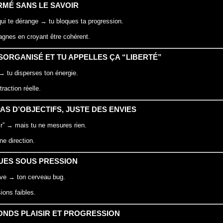
ERMÉ SANS LE SAVOIR
qui te dérange → tu bloques ta progression.
tagnes en croyant être cohérent.
ÉSORGANISÉ ET TU APPELLES ÇA “LIBERTÉ”
→ tu disperses ton énergie.
traction réelle.
 PAS D’OBJECTIFS, JUSTE DES ENVIES
ir” → mais tu ne mesures rien.
ne direction.
QUES SOUS PRESSION
ive → ton cerveau bug.
ions faibles.
ONDS PLAISIR ET PROGRESSION